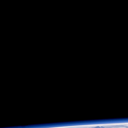
Warning
: Use of undefi
'start' (this will throw an 
PHP) in
/var/www/web12
line
5
Warning
: Use of undefi
'start' (this will throw an 
PHP) in
/var/www/web12
line
6